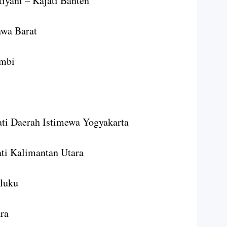
tiyani – Kajati Banten
awa Barat
ambi
ati Daerah Istimewa Yogyakarta
ati Kalimantan Utara
aluku
ara