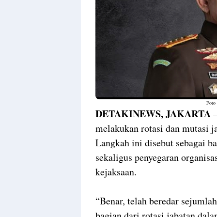
Foto
DETAKINEWS, JAKARTA
—
melakukan rotasi dan mutasi j
Langkah ini disebut sebagai b
sekaligus penyegaran organis
kejaksaan.
“Benar, telah beredar sejumlah
bagian dari rotasi jabatan dal