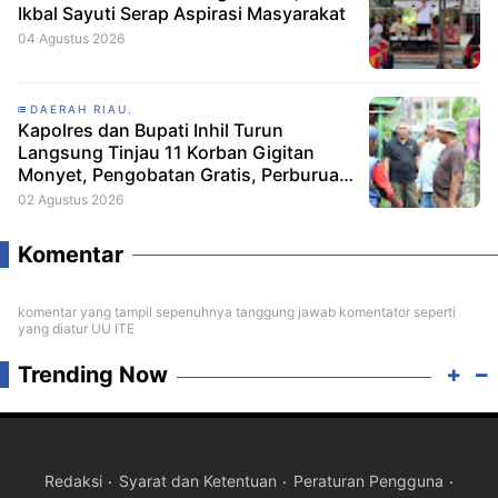
Ikbal Sayuti Serap Aspirasi Masyarakat
04 Agustus 2026
DAERAH RIAU.
Kapolres dan Bupati Inhil Turun
Langsung Tinjau 11 Korban Gigitan
Monyet, Pengobatan Gratis, Perburuan
Terus Berlanjut
02 Agustus 2026
Komentar
komentar yang tampil sepenuhnya tanggung jawab komentator seperti
yang diatur UU ITE
Trending Now
Redaksi
Syarat dan Ketentuan
Peraturan Pengguna