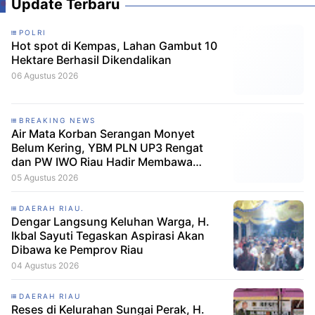
Update Terbaru
POLRI
Hot spot di Kempas, Lahan Gambut 10
Hektare Berhasil Dikendalikan
06 Agustus 2026
BREAKING NEWS
Air Mata Korban Serangan Monyet
Belum Kering, YBM PLN UP3 Rengat
dan PW IWO Riau Hadir Membawa
Harapan
05 Agustus 2026
DAERAH RIAU.
Dengar Langsung Keluhan Warga, H.
Ikbal Sayuti Tegaskan Aspirasi Akan
Dibawa ke Pemprov Riau
04 Agustus 2026
DAERAH RIAU
Reses di Kelurahan Sungai Perak, H.