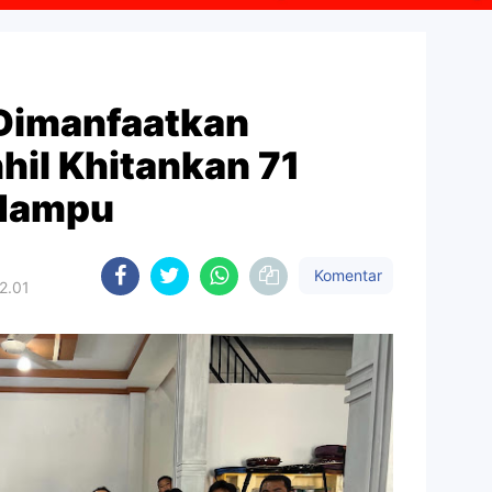
 Dimanfaatkan
nhil Khitankan 71
Mampu
Komentar
2.01