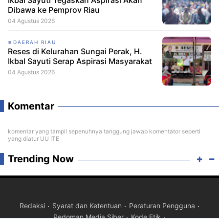
Ikbal Sayuti Tegaskan Aspirasi Akan
Dibawa ke Pemprov Riau
04 Agustus 2026
DAERAH RIAU
Reses di Kelurahan Sungai Perak, H.
Ikbal Sayuti Serap Aspirasi Masyarakat
04 Agustus 2026
Komentar
komentar yang tampil sepenuhnya tanggung jawab komentator seperti
yang diatur UU ITE
Trending Now
Redaksi
Syarat dan Ketentuan
Peraturan Pengguna
Pedoman Media Siber
Kode Etik