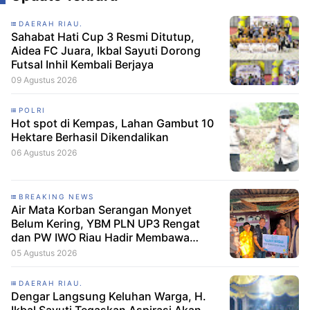
DAERAH RIAU.
Sahabat Hati Cup 3 Resmi Ditutup,
Aidea FC Juara, Ikbal Sayuti Dorong
Futsal Inhil Kembali Berjaya
09 Agustus 2026
POLRI
Hot spot di Kempas, Lahan Gambut 10
Hektare Berhasil Dikendalikan
06 Agustus 2026
BREAKING NEWS
Air Mata Korban Serangan Monyet
Belum Kering, YBM PLN UP3 Rengat
dan PW IWO Riau Hadir Membawa
Harapan
05 Agustus 2026
DAERAH RIAU.
Dengar Langsung Keluhan Warga, H.