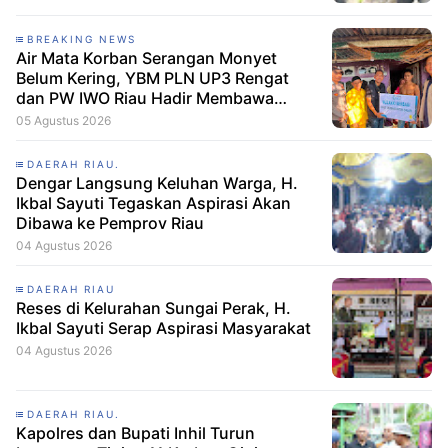
BREAKING NEWS
Air Mata Korban Serangan Monyet
Belum Kering, YBM PLN UP3 Rengat
dan PW IWO Riau Hadir Membawa
Harapan
05 Agustus 2026
DAERAH RIAU.
Dengar Langsung Keluhan Warga, H.
Ikbal Sayuti Tegaskan Aspirasi Akan
Dibawa ke Pemprov Riau
04 Agustus 2026
DAERAH RIAU
Reses di Kelurahan Sungai Perak, H.
Ikbal Sayuti Serap Aspirasi Masyarakat
04 Agustus 2026
DAERAH RIAU.
Kapolres dan Bupati Inhil Turun