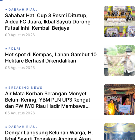
DAERAH RIAU.
Sahabat Hati Cup 3 Resmi Ditutup,
Aidea FC Juara, Ikbal Sayuti Dorong
Futsal Inhil Kembali Berjaya
09 Agustus 2026
POLRI
Hot spot di Kempas, Lahan Gambut 10
Hektare Berhasil Dikendalikan
06 Agustus 2026
BREAKING NEWS
Air Mata Korban Serangan Monyet
Belum Kering, YBM PLN UP3 Rengat
dan PW IWO Riau Hadir Membawa
Harapan
05 Agustus 2026
DAERAH RIAU.
Dengar Langsung Keluhan Warga, H.
Ikbal Sayuti Tegaskan Aspirasi Akan