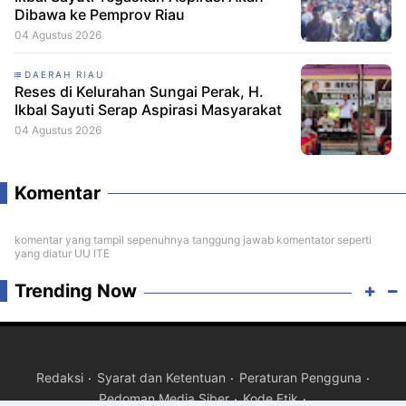
Dibawa ke Pemprov Riau
04 Agustus 2026
DAERAH RIAU
Reses di Kelurahan Sungai Perak, H.
Ikbal Sayuti Serap Aspirasi Masyarakat
04 Agustus 2026
Komentar
komentar yang tampil sepenuhnya tanggung jawab komentator seperti
yang diatur UU ITE
Trending Now
Redaksi
Syarat dan Ketentuan
Peraturan Pengguna
Pedoman Media Siber
Kode Etik